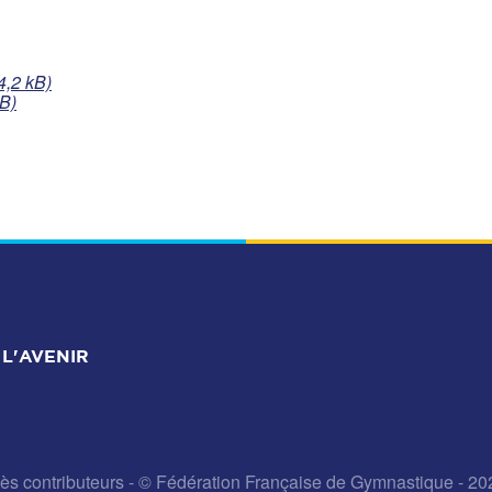
4,2 kB)
B)
L'AVENIR
ès contributeurs
- © Fédération Française de Gymnastique - 20