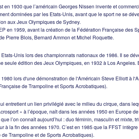
’est en 1930 que l’américain Georges Nissen invente et commerc
gement dominées par les Etats-Unis, avant que le sport ne se dé
rition aux Jeux Olympiques de Sydney.
NSEP en 1959, avant la création de la Fédération Française des S
 de Pierre Blois, Bernard Ammon et Michel Roquette.
 Etats-Unis lors des championnats nationaux de 1986. Il se déve
ne seule édition des Jeux Olympiques, en 1932 à Los Angeles. 
980 lors d'une démonstration de l'Américain Steve Elliott à l'A
Française de Trampoline et Sports Acrobatiques).
 entretient un lien privilégié avec le milieu du cirque, dans l
crosport » à l’époque, naît dans les années 1950 en Europe de l
ue l’on connaît aujourd’hui : duo féminin, masculin et mixte, tr
our à la fin des années 1970. C’est en 1985 que la FFST intègr
 de Trampoline et de Sports Acrobatiques).