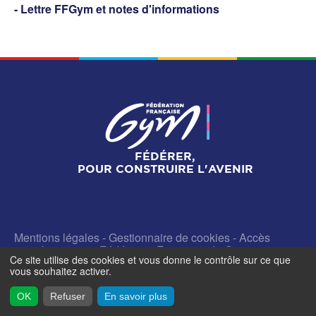
- Lettre FFGym et notes d'informations
FÉDÉRER,
POUR CONSTRUIRE L'AVENIR
Mentions légales
-
Gestionnaire de cookies
-
Accès
contributeurs
- © Fédération Française de Gymnastique -
Ce site utilise des cookies et vous donne le contrôle sur ce que
2026
vous souhaitez activer.
OK
Refuser
En savoir plus