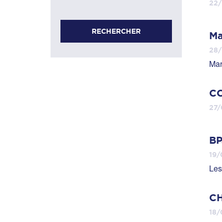
22
RECHERCHER
Ma
28
Mar
CO
27/
BP
19/
Les
C
18/