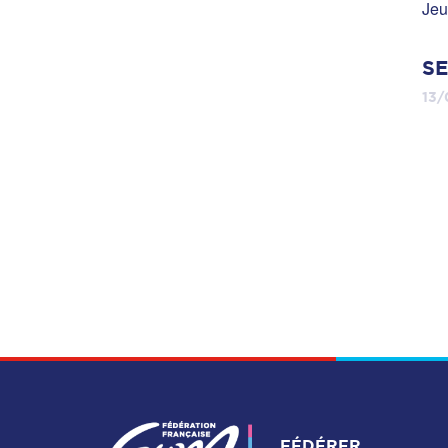
Jeu
SE
13/
FÉDÉRER,